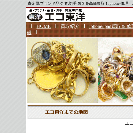
貴金属,ブランド品,金券,切手,象牙を高価買取！iphone 修理
HOME
買取紹介
iphone/ipad買取＆ 
報
エ